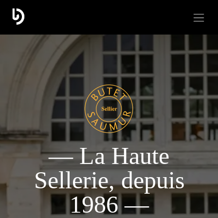
— La Haute
Sellerie, depuis
1986 —