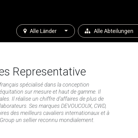
Karrieren
Nachrichten
Kontakt
Alle Länder
Alle Abteilungen
es Representative
français spécialisé dans la conception
 d’équitation sur mesure et haut de gamme. Il
les. Il réalise un chiffre d’affaires de plus de
collaborateurs. Ses marques DEVOUCOUX, CWD,
s des meilleurs cavaliers internationaux et à
M Group un sellier reconnu mondialement.