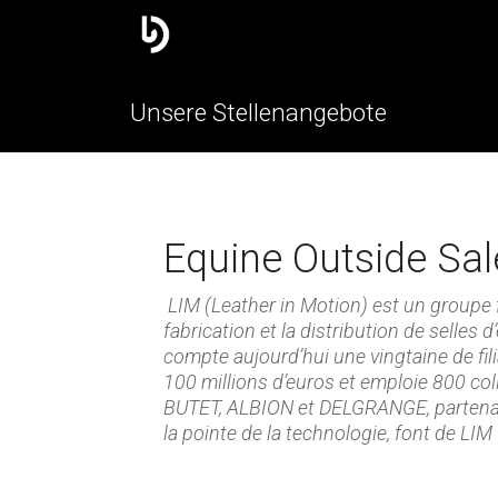
Die gruppe
Unsere marken
Unsere Stellenangebote
Equine Outside Sal
LIM (Leather in Motion) est un groupe 
fabrication et la distribution de selles
compte aujourd’hui une vingtaine de filia
100 millions d’euros et emploie 800 
BUTET, ALBION et DELGRANGE, partenaire
la pointe de la technologie, font de LI