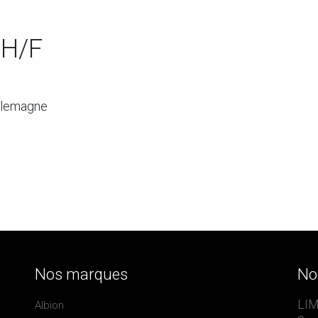
 H/F
Allemagne
Nos marques
No
LIM
Albion